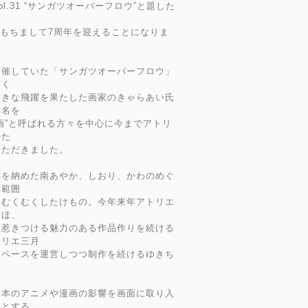
vol.31 “サンガツオーバーフロウ”と題した
末をもちまして7周年を迎えることになりま
開催していた「サンガツオーバーフロウ」
いく
大きな飛躍を果たした画家のきゃらあい氏
ト名を
画”と呼ばれる方々を中心に今までアトリ
いた
いただきました。
況を納めた南あやか、しおり、かわのめぐ
動範囲
、むくむくしたけもの。今年来年アトリエ
ちほ、
を惹きつける魅力のある作品作りを続ける
トリエ三月
スペースを運営しつつ制作を続けるゆきち
日本のアニメや漫画の影響を画面に取り入
うとする