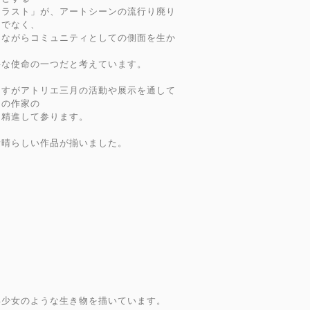
イラスト」が、アートシーンの流行り廃り
けでなく、
けながらコミュニティとしての側面を生か
を
要な使命の一つだと考えています。
ますがアトリエ三月の活動や展示を通して
その作家の
に精進して参ります。
素晴らしい作品が揃いました。
年少女のような生き物を描いています。