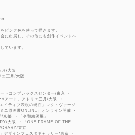
no-
景をピンク色を使って描きます。
覧会に出展し、その他にも創作イベントへ
動しています。
三月/大阪
リエ三月/大阪
アートコンプレックスセンター/東京 ・
ック&アート」アトリエ三月/大阪 ・
tion クリエイティブ表現の現在」レクトヴァーソ
展 ミニ原画展ONLINE」オンライン開催 ・
大学/京都 ・「令和絵師展」
ERY/大阪 ・「ONE FRAME OF THE
PORARY/東京
ROOM」デザインフェスタギャラリー/東京 ・