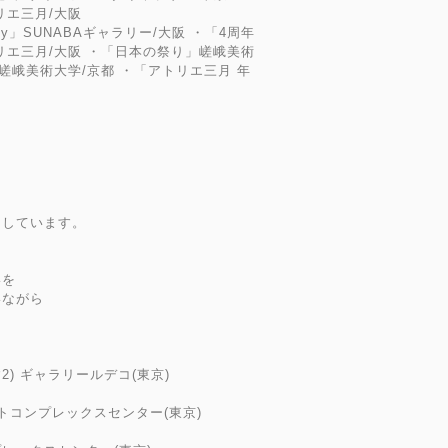
リエ三月/大阪
ispy」SUNABAギャラリー/大阪 ・「4周年
」アトリエ三月/大阪 ・「日本の祭り」嵯峨美術
嵯峨美術大学/京都 ・「アトリエ三月 年
にしています。
いを
いながら
す2) ギャラリールデコ(東京)
ートコンプレックスセンター(東京)