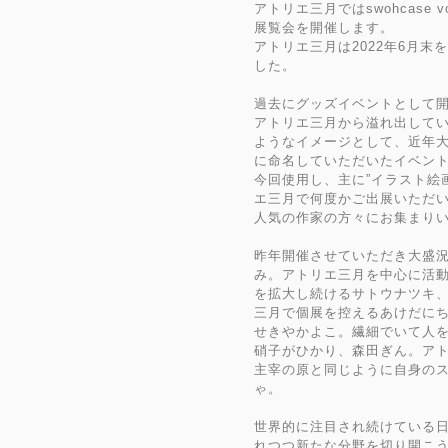
アトリエ三月ではswohcase 
展覧会を開催します。
アトリエ三月は2022年6月
した。
過去にグッズイベントとして
アトリエ三月から溢れ出して
ようなイメージとして、近年
に命名していただいたイベン
今回使用し、主に”イラスト絵
エ三月で何度かご出展いただ
人気の作家の方々にお集まり
昨年開催させていただき大盛
み。アトリエ三月を中心に活
を拡大し続けるサトウナツキ
三月で個展を控えるあけだに
せきやかよこ。繊細でいて人
硝子がひかり、森田ぎん。ア
主宰の原と同じように自身の
ゃ。
世界的に注目され続けている
れつつ新たな分野を切り開こ