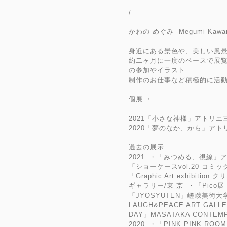
/
かわの めぐみ -Megumi Kawa
身近にある景色や、美しい風
約二ヶ月に一度のペースで展
の参加やイラスト
制作のお仕事など積極的に活
個展 ・
2021「小さな神様」アトリエ
2020「夢のなか、から」アト
過去の展示
2021 ・「みつめる、視線」
「ショーケースvol.20 コミ
「Graphic Art exhibi
ギャラリー/東 京 ・「Pico
「JYOSYUTEN」嵯峨美術
LAUGH&PEACE ART GALL
DAY」MASATAKA CONTEM
2020 ・「PINK PINK 