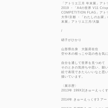
「アトリエ三月 年末展」アト
2019 ・「A4の世界 V11 Cr
COMPETITION FLAG
大学/京都 ・「わたしのお家」
末展」アトリエ三月/大阪
/
硝子がひかり
山形県出身 大阪府在住
空や木の根っこや花の色を気
自分を通して世界を見つめて
そのときの気持ちや思い、願
絵で表現できたらいいなと思
描いています。
〈展示歴〉
2013年 199X2(きゅーえっく
2014年 きゅーえっくす3 ア