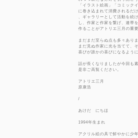
「イラスト絵画」「コミック
に巻き込まれて消費されるだ
、ギャラリーとして活動を続
し、作家と作家を繋げ、連帯
作ることがアトリエ三月の重
まだまだ至らぬ点も多々あり
まだ見ぬ作家に光を当てて、
喜びが誰かの喜びになるよう
話が長くなりましたが今回も
是非ご高覧ください。
アトリエ三月
原康浩
/
あけだ にちほ
1994年生まれ
アクリル絵の具で鮮やかに少