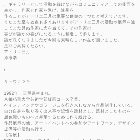
、ギャラリーとして活動を続けながらコミュニティとしての側面を
生かし、作家と作家を繋げ、連帯を
作ることがアトリエ三月の重要な使命の一つだと考えています。
まだまだ至らぬ点も多々ありますがアトリエ三月の活動や展示を通
してまだ見ぬ作家に光を当てて、その作家の
喜びが誰かの喜びになるように精進して参ります。
話が長くなりましたが今回も素晴らしい作品が揃いました。
是非ご高覧ください。
アトリエ三月
原康浩
/
サトウナツキ
1992年、三重県生まれ。
京都精華大学芸術学部版画コース卒業。
ペインティングやコラージュを行き来しながら作品制作している。
自分自身を取り巻く出来事や記憶を題材とし、題材としたものを一
層色濃いものへと昇華するために作り続ける。
作品展示の他、アートイベントへの参加やアートワーク、デザイン
提供等の活動も行う。
【個展】