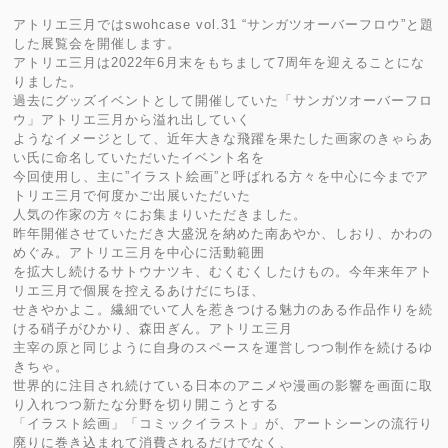
アトリエ三月ではswohcase vol.31 “サンガツオーバーフロウ”と題
した展覧会を開催します。
アトリエ三月は2022年6月末をもちまして7周年を迎えることにな
りました。
過去にグッズイベントとして開催していた「サンガツオーバーフロ
ウ」アトリエ三月から溢れ出していく
ようなイメージとして、近年大きな飛躍を果たした画家のきゃらあ
い氏に命名していただいたイベント名を
今回使用し、主に”イラスト絵画”と呼ばれる方々を中心に今までア
トリエ三月で何度かご出展いただいた
人気の作家の方々にお集まりいただきました。
昨年開催させていただき大盛況を納めた南あやか、しおり、かわの
めぐみ。アトリエ三月を中心に活動範囲
を拡大し続けるサトウナツキ、むくむくしたけもの。今年来年アト
リエ三月で個展を控えるあけだにちほ、
せきやかよこ。繊細でいて人を惹きつける魅力のある作品作りを続
ける硝子がひかり、森田ぎん。アトリエ三月
主宰の原と同じように自身のスペースを運営しつつ制作を続けるゆ
きちゃ。
世界的に注目され続けている日本のアニメや漫画の影響を画面に取
り入れつつ新たな分野を切り開こうとする
「イラスト絵画」「コミックイラスト」が、アートシーンの流行り
廃りに巻き込まれて消費されるだけでなく、