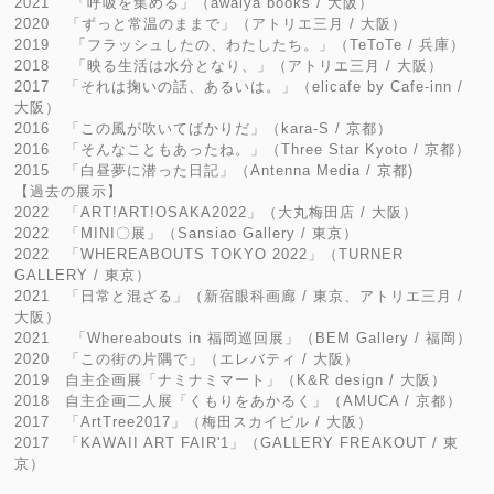
2021 「呼吸を集める」（awaiya books / 大阪）
2020 「ずっと常温のままで」（アトリエ三月 / 大阪）
2019 「フラッシュしたの、わたしたち。」（TeToTe / 兵庫）
2018 「映る生活は水分となり、」（アトリエ三月 / 大阪）
2017 「それは掬いの話、あるいは。」（elicafe by Cafe-inn /
大阪）
2016 「この風が吹いてばかりだ」（kara-S / 京都）
2016 「そんなこともあったね。」（Three Star Kyoto / 京都）
2015 「白昼夢に潜った日記」（Antenna Media / 京都)
【過去の展示】
2022 「ART!ART!OSAKA2022」（大丸梅田店 / 大阪）
2022 「MINI〇展」（Sansiao Gallery / 東京）
2022 「WHEREABOUTS TOKYO 2022」（TURNER
GALLERY / 東京）
2021 「日常と混ざる」（新宿眼科画廊 / 東京、アトリエ三月 /
大阪）
2021 「Whereabouts in 福岡巡回展」（BEM Gallery / 福岡）
2020 「この街の片隅で」（エレバティ / 大阪）
2019 自主企画展「ナミナミマート」（K&R design / 大阪）
2018 自主企画二人展「くもりをあかるく」（AMUCA / 京都）
2017 「ArtTree2017」（梅田スカイビル / 大阪）
2017 「KAWAII ART FAIR'1」（GALLERY FREAKOUT / 東
京）