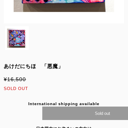
あけだにちほ 「悪魔」
¥16,500
SOLD OUT
International shipping available
Sold out