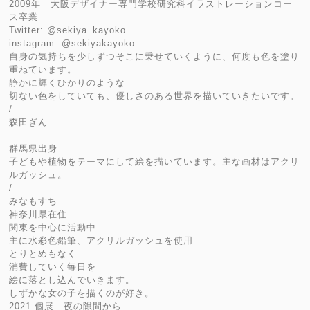
2009年 大阪デザイナー専門学校研究科イラストレーションコー
ス卒業
Twitter: @sekiya_kayoko
instagram: @sekiyakayoko
自身の気持ちを少しずつそこに乗せていくように、何度も色を塗り
重ねています。
静かに輝くひかりのような
切ない色をしていても、優しさのある世界を描いていきたいです。
/
森田ぎん
群馬県出身
子どもや植物をテーマにして絵を描いています。主な画材はアクリ
ルガッシュ。
/
みなもすち
神奈川県在住
関東を中心に活動中
主に水彩色鉛筆、アクリルガッシュを使用
とりとめもなく
消費していく毎日を
絵に落とし込んでいきます。
しずかな女の子を描くのが好き。
2021 個展 夜の隙間から