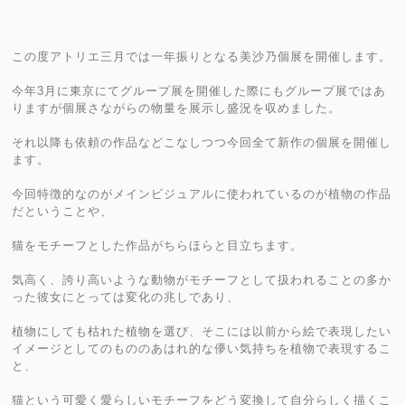
この度アトリエ三月では一年振りとなる美沙乃個展を開催します。
今年3月に東京にてグループ展を開催した際にもグループ展ではあ
りますが個展さながらの物量を展示し盛況を収めました。
それ以降も依頼の作品などこなしつつ今回全て新作の個展を開催し
ます。
今回特徴的なのがメインビジュアルに使われているのが植物の作品
だということや、
猫をモチーフとした作品がちらほらと目立ちます。
気高く、誇り高いような動物がモチーフとして扱われることの多か
った彼女にとっては変化の兆しであり、
植物にしても枯れた植物を選び、そこには以前から絵で表現したい
イメージとしてのもののあはれ的な儚い気持ちを植物で表現するこ
と、
猫という可愛く愛らしいモチーフをどう変換して自分らしく描くこ