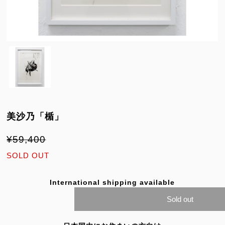
美沙乃「楯」
¥59,400
SOLD OUT
International shipping available
Sold out