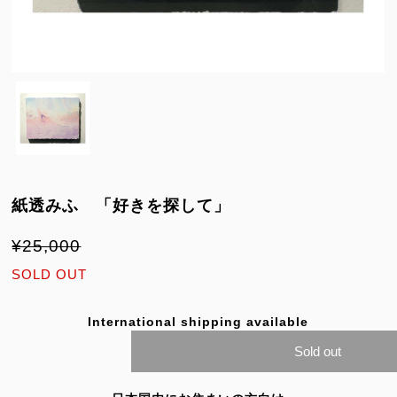
紙透みふ 「好きを探して」
¥25,000
SOLD OUT
International shipping available
Sold out