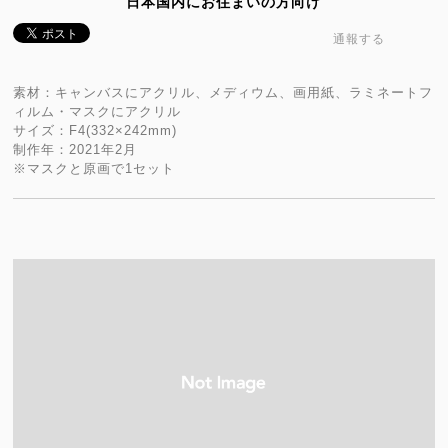
日本国内にお住まいの方向け
通報する
素材：キャンバスにアクリル、メディウム、画用紙、ラミネートフ
ィルム・マスクにアクリル
サイズ：F4(332×242mm)
制作年：2021年2月
※マスクと原画で1セット