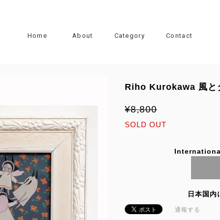
Home
About
Category
Contact
Riho Kurokawa 風
¥8,800
SOLD OUT
Internationa
日本国内
通報する