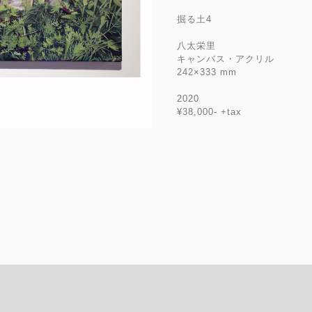
掘る土4
八太栄里
キャンバス・アクリル
242×333 mm
2020
¥38,000- +tax