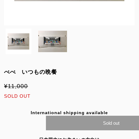
べべ いつもの晩餐
¥11,000
SOLD OUT
International shipping available
Sold out