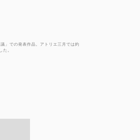
会議」での発表作品。アトリエ三月では約
した。