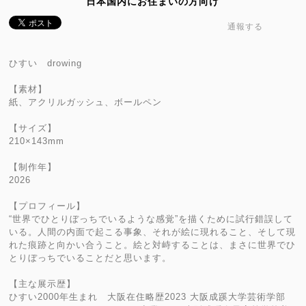
日本国内にお住まいの方向け
通報する
ひすい drowing
【素材】
紙、アクリルガッシュ、ボールペン
【サイズ】
210×143mm
【制作年】
2026
【プロフィール】
“世界でひとりぼっちでいるような感覚”を描くために試行錯誤して
いる。人間の内面で起こる事象、それが絵に現れること、そして現
れた痕跡と向かい合うこと。絵と対峙することは、まさに世界でひ
とりぼっちでいることだと思います。
【主な展示歴】
ひすい2000年生まれ 大阪在住略歴2023 大阪成蹊大学芸術学部