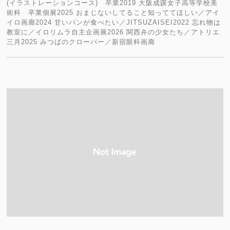
(イラストレーションコース) 卒業2019 大阪成蹊女子高等学校美
術科 卒業個展2025 おまじないしてること知っててほしい／アイ
イロ画廊2024 甘いパンが食べたい／JITSUZAISEI2022 忘れ物は
教室に／イロリムラ自主企画展2026 関西弁の少女たち／アトリエ
三月2025 みつばのクローバー／新宿眼科画廊