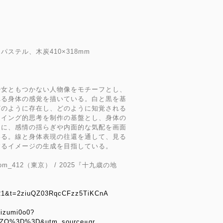
ステル、木炭410×318mm
少女ともつかない人物像をモチーフとし、
れる身体の感覚を描いている。白と黒を基
どのように存在し、どのように知覚される
ーイング的思考を制作の基盤とし、身体の
りに、感情の揺らぎや内面的な気配を画面
いる。線と身体表現の往還を通して、見る
するイメージの生成を目指している。
m_412（東京） / 2025『十九歳の地
s=21&t=2ziuQZ03RqcCFzz5TiKCnA
hizumi0o0?
ZQ%3D%3D&utm_source=qr