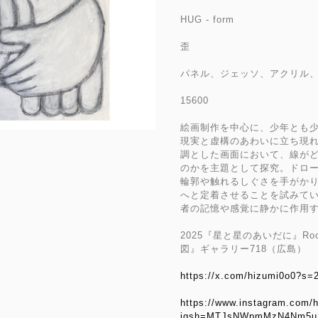
HUG - form
歪
パネル、ジェッソ、アクリル、パ
15600
絵画制作を中心に、少年とも
現実と虚構のあわいに立ち現
調とした画面において、線が
のかを主題として探究。ドロ
輪郭や触れるしぐさを手がか
へと定着させることを試みて
者の記憶や感覚に静かに作用
2025『星と星のあいだに』Roo
図』ギャラリー718（広島）
https://x.com/hizumi0o0?
https://www.instagram.com/
igsh=MTJsNWpmMzN4Nm5u