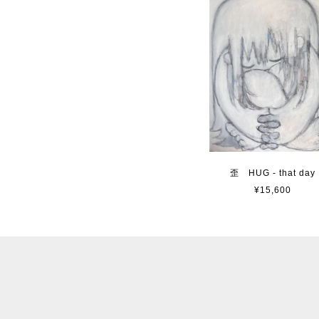
歪 HUG - that day
¥15,600