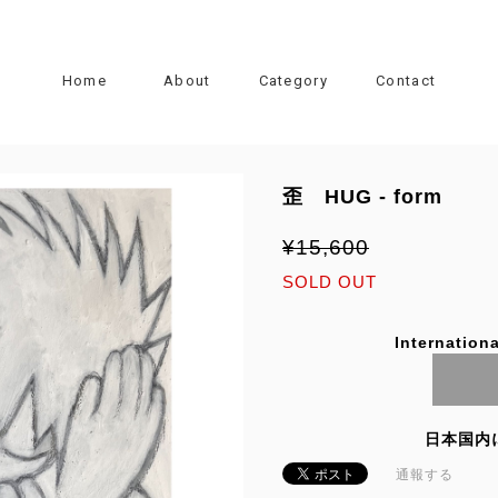
Home
About
Category
Contact
歪 HUG - form
¥15,600
SOLD OUT
Internationa
日本国内
通報する