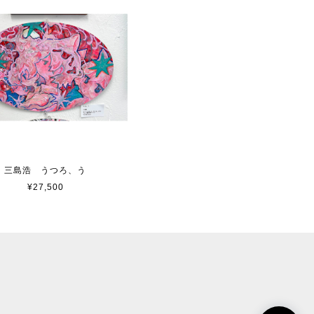
三島浩 うつろ、う
¥27,500