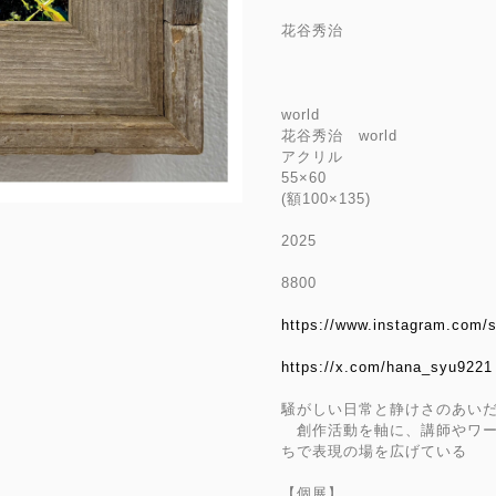
花谷秀治
world
花谷秀治 world
アクリル
55×60
(額100×135)
2025
8800
https://www.instagram.com/s
https://x.com/hana_syu9221
騒がしい日常と静けさのあい
創作活動を軸に、講師やワー
ちで表現の場を広げている
【個展】