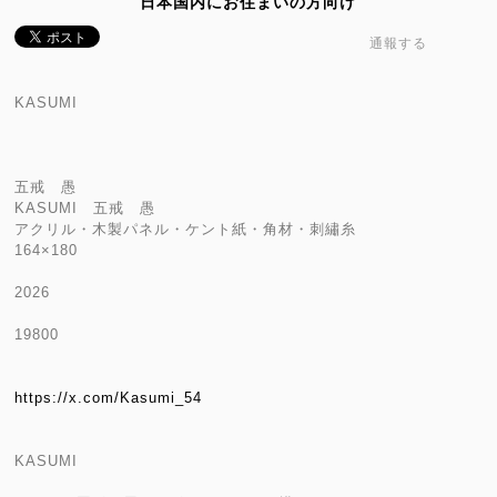
日本国内にお住まいの方向け
通報する
KASUMI
五戒 愚
KASUMI 五戒 愚
アクリル・木製パネル・ケント紙・角材・刺繡糸
164×180
2026
19800
https://x.com/Kasumi_54
KASUMI