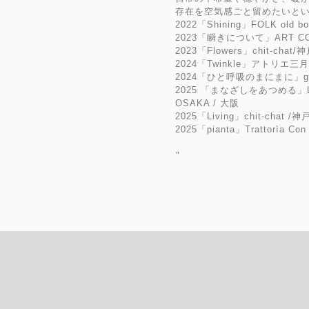
存在を空気感ごと留めたいとい
2022「Shining」FOLK old bo
2023「瞬きについて」ART CO
2023「Flowers」chit-chat/
2024「Twinkle」アトリエ三
2024「ひと呼吸のまにまに」ga
2025 「まなざしをあつめる」LAU
OSAKA / 大阪
2025「Living」chit-chat /神
2025「pianta」Trattorìa Co
⁡
⁡"