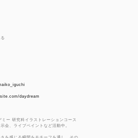
れる
maiko_iguchi
xsite.com/daydream
カデミー 研究科イラストレーションコース
展示会、ライブペイントなど活動中。
かさを感じる瞬間をモチーフを通し、その