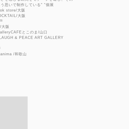
う思いで制作している" "個展
ok store/大阪
CKTAIL/大阪
神戸
月/大阪
lleryCAFEとこのま/山口
GH & PEACE ART GALLERY
戸
n anima /和歌山