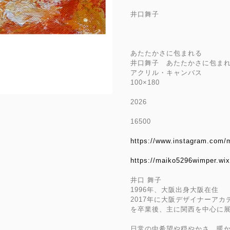
井口舞子
あたたかさに包まれる
井口舞子 あたたかさに包ま
アクリル・キャンバス
100×180
2026
16500
https://www.instagram.com/
https://maiko5296wimper.wi
井口 舞子
1996年、大阪出身大阪在住
2017年に大阪デザイナーア
を卒業後、主に関西を中心に
日常の中希望や穏やかさ、暖