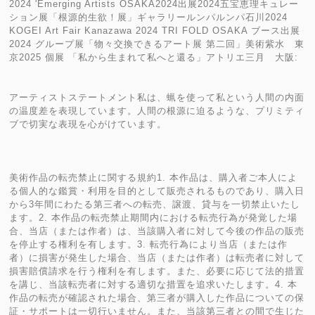
2024 'Emerging Artists OSAKA2024出展2024五宝恵理キュレー
ション展「根源的生欲！展」ギャラリールンパルンパ石川2024
KOGEI Art Fair Kanazawa 2024 TRI FOLD OSAKA ブース出展
2024 グループ展「物々交換できるアート展 第二回」美術紫水 東
京2025 個展 「私から生まれて私へと還る」アトリエ三月 大阪:
アーティストステートメント私は、蝋を使って私という人間の内面
の温度差を表現しています。人間の根源に迫るような、プリミティ
ブで切実な表現を心がけています。
美術作品の転売禁止に関する規約1. 本作品は、購入者ご本人によ
る個人的な鑑賞・利用を目的として販売されるものであり、購入日
から3年間にわたる第三者への転売、譲渡、貸与を一切禁止いたし
ます。2. 本作品の転売禁止期間内における転売行為が発覚した場
合、当店（または作者）は、当該購入者に対して今後の作品の販売
を停止する権利を有します。3. 転売行為により当店（または作
者）に損害が発生した場合、当店（または作者）は転売者に対して
損害賠償請求を行う権利を有します。また、必要に応じて法的措置
を講じ、当該転売者に対する適切な措置を追求いたします。4. 本
作品の転売が確認された場合、第三者が購入した作品についての保
証・サポートは一切行いません。また、当該第三者との間で生じた