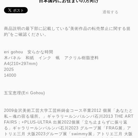
日本国内にお住まいの方向け
通報する
商品説明の最下部に記載している”美術作品の転売禁止に関する規
約”をご確認ください。
eri gohou 安らかな時間
木パネル 和紙 インク 蝋 アクリル樹脂塗料
A4(210×297mm)
2025
14000
五宝恵理(Eri Gohou)
2009金沢美術工芸大学工芸科鋳金コース卒業2012 個展「あなたと
私～魂の宿る場所。」ギャラリールンパルンパ石川2013 THE ART
FAIRS；+PLUS-ULTRA 出展2022個展「立ち止まらずに振り返
る」ギャラリールンパルンパ石川2023 グループ展「FRAG展」ア
トリエ三月 大阪2023グループ展「swimmy展」アトリエ三月 大阪